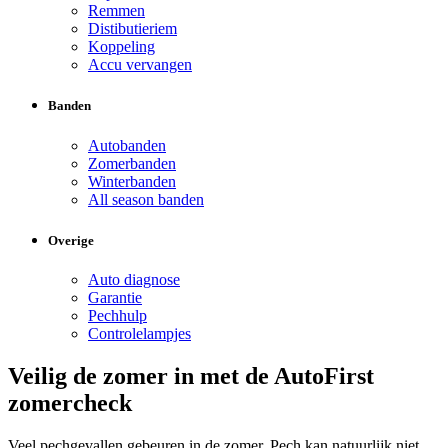
Remmen
Distibutieriem
Koppeling
Accu vervangen
Banden
Autobanden
Zomerbanden
Winterbanden
All season banden
Overige
Auto diagnose
Garantie
Pechhulp
Controlelampjes
Veilig de zomer in met de AutoFirst
zomercheck
Veel pechgevallen gebeuren in de zomer. Pech kan natuurlijk niet