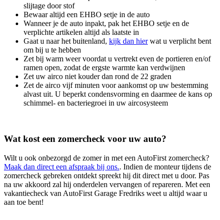
slijtage door stof
Bewaar altijd een EHBO setje in de auto
Wanneer je de auto inpakt, pak het EHBO setje en de
verplichte artikelen altijd als laatste in
Gaat u naar het buitenland,
kijk dan hier
wat u verplicht bent
om bij u te hebben
Zet bij warm weer voordat u vertrekt even de portieren en/of
ramen open, zodat de ergste warmte kan verdwijnen
Zet uw airco niet kouder dan rond de 22 graden
Zet de airco vijf minuten voor aankomst op uw bestemming
alvast uit. U beperkt condensvorming en daarmee de kans op
schimmel- en bacteriegroei in uw aircosysteem
Wat kost een zomercheck voor uw auto?
Wilt u ook onbezorgd de zomer in met een AutoFirst zomercheck?
Maak dan direct een afspraak bij ons.
. Indien de monteur tijdens de
zomercheck gebreken ontdekt spreekt hij dit direct met u door. Pas
na uw akkoord zal hij onderdelen vervangen of repareren. Met een
vakantiecheck van AutoFirst Garage Fredriks weet u altijd waar u
aan toe bent!