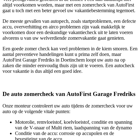
altijd voorkomen worden, maar met een zomercheck van AutoFirst
gaat u toch met een beter gevoel uw vakantiebestemming tegemoet.
De meeste gevallen van autopech, zoals startproblemen, een defecte
accu, oververhitting en airco problemen zijn vaak makkelijk te
voorkomen door een deskundige vakantiecheck uit te laten voeren
alvorens u van uw welverdiende zomervakantie gaat genieten.
Een goede zomer check kan veel problemen in de kiem smoren. Een
aantal preventieve handelingen kunt u prima zelf doen, maar
AutoFirst Garage Fredriks in Doetinchem loopt uw auto na op
zaken die minder eenvoudig thuis zijn uit te voeren. Een autocheck
voor vakantie is dus altijd een goed idee.
De auto zomercheck van AutoFirst Garage Fredriks
Onze monteur controleert uw auto tijdens de zomercheck voor uw
auto op de volgende vitale punten:
Motorolie, remvloeistof, koelvloeistof, conditie en spanning
van de V-snaar of Multi riem, laadspanning van de dynamo
Conditie van de accu: corrosie op accupolen en de
bevestiging van de accu