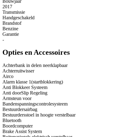
Bouwjaar
2017
Transmissie
Handgeschakeld
Brandstof
Benzine
Garantie
-
Opties en Accessoires
Achterbank in delen neerklapbaar
Achterruitwisser
Airco
Alarm klasse 1(startblokkering)
Anti Blokkeer Systeem
Anti doorSlip Regeling
Armsteun voor
Bandenspanningscontrolesysteem
Bestuurdersairbag
Bestuurdersstoel in hoogte verstelbaar
Bluetooth
Boordcomputer
Brake Assist System
Buitenspiegels elektrisch verstelbaar