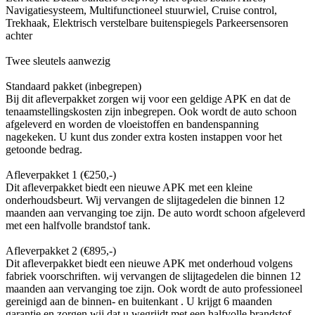
Navigatiesysteem, Multifunctioneel stuurwiel, Cruise control,
Trekhaak, Elektrisch verstelbare buitenspiegels Parkeersensoren
achter
Twee sleutels aanwezig
Standaard pakket (inbegrepen)
Bij dit afleverpakket zorgen wij voor een geldige APK en dat de
tenaamstellingskosten zijn inbegrepen. Ook wordt de auto schoon
afgeleverd en worden de vloeistoffen en bandenspanning
nagekeken. U kunt dus zonder extra kosten instappen voor het
getoonde bedrag.
Afleverpakket 1 (€250,-)
Dit afleverpakket biedt een nieuwe APK met een kleine
onderhoudsbeurt. Wij vervangen de slijtagedelen die binnen 12
maanden aan vervanging toe zijn. De auto wordt schoon afgeleverd
met een halfvolle brandstof tank.
Afleverpakket 2 (€895,-)
Dit afleverpakket biedt een nieuwe APK met onderhoud volgens
fabriek voorschriften. wij vervangen de slijtagedelen die binnen 12
maanden aan vervanging toe zijn. Ook wordt de auto professioneel
gereinigd aan de binnen- en buitenkant . U krijgt 6 maanden
garantie en zorgen wij dat u wegrijdt met een halfvolle brandstof