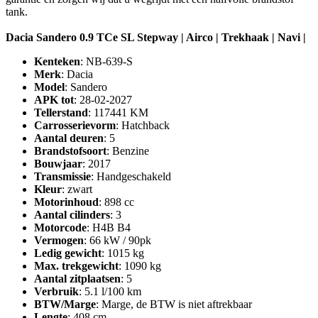
tank.
Dacia Sandero 0.9 TCe SL Stepway | Airco | Trekhaak | Navi |
Kenteken
: NB-639-S
Merk
: Dacia
Model
: Sandero
APK tot
: 28-02-2027
Tellerstand
: 117441 KM
Carrosserievorm
: Hatchback
Aantal deuren
: 5
Brandstofsoort
: Benzine
Bouwjaar
: 2017
Transmissie
: Handgeschakeld
Kleur
: zwart
Motorinhoud
: 898 cc
Aantal cilinders
: 3
Motorcode
: H4B B4
Vermogen
: 66 kW / 90pk
Ledig gewicht
: 1015 kg
Max. trekgewicht
: 1090 kg
Aantal zitplaatsen
: 5
Verbruik
: 5.1 l/100 km
BTW/Marge
: Marge, de BTW is niet aftrekbaar
Lengte
: 408 cm