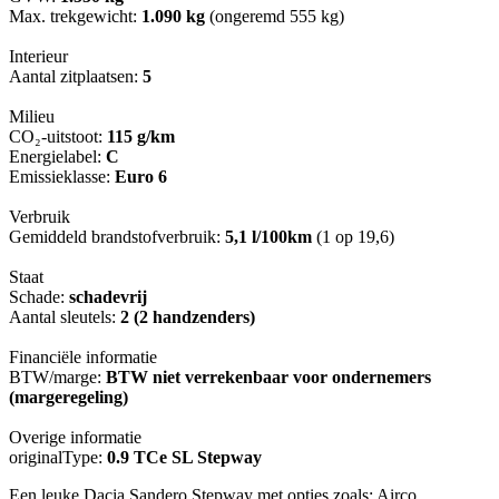
Max. trekgewicht:
1.090 kg
(ongeremd 555 kg)
Interieur
Aantal zitplaatsen:
5
Milieu
CO₂-uitstoot:
115 g/km
Energielabel:
C
Emissieklasse:
Euro 6
Verbruik
Gemiddeld brandstofverbruik:
5,1 l/100km
(1 op 19,6)
Staat
Schade:
schadevrij
Aantal sleutels:
2 (2 handzenders)
Financiële informatie
BTW/marge:
BTW niet verrekenbaar voor ondernemers
(margeregeling)
Overige informatie
originalType:
0.9 TCe SL Stepway
Een leuke Dacia Sandero Stepway met opties zoals: Airco,