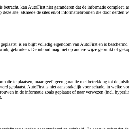
s betracht, kan AutoFirst niet garanderen dat de informatie compleet, a
 deze site, alsmede de sites en/of informatiebronnen die door derden w
geplaatst, is en blijft volledig eigendom van AutoFirst en is bescherm
gebruik, gebruiken. De inhoud mag niet op andere wijze gebruikt of ge
ormatie te plaatsen, maar geeft geen garantie met betrekking tot de juis
erd geplaatst. AutoFirst is niet aansprakelijk voor schade, in welke vo
trouwen in de informatie zoals geplaatst of naar verwezen (incl. hyperl
t.